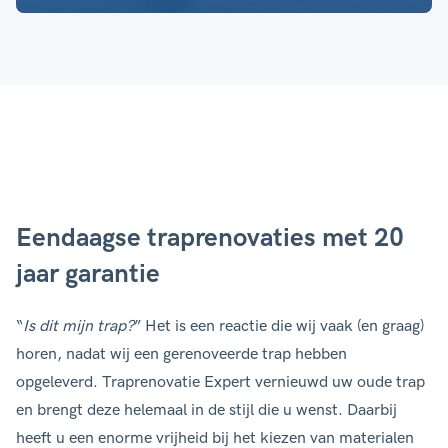
Een dichte trap is een trap
Een open trap is een trap
met
Een spiltrap, ook vaak
zonder
stootborden
. De trap kan
stootborden
(de vertical
genoemd, is een trap 
gevestigd zijn tussen bijvoorbeeld
kopstukken tussen de treden). In
een centraal punt omh
twee muren, maar kan ook ‘open’
de regel betreft dit een houten
Een spiltrap heeft daa
zijn zoals in het voorbeeld op de
trap.
vorm van een kurkentr
foto.
helix.
Eendaagse traprenovaties met 20
jaar garantie
“
Is dit mijn trap?
” Het is een reactie die wij vaak (en graag)
horen, nadat wij een gerenoveerde trap hebben
opgeleverd. Traprenovatie Expert vernieuwd uw oude trap
en brengt deze helemaal in de stijl die u wenst. Daarbij
heeft u een enorme vrijheid bij het kiezen van materialen