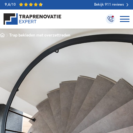
9,6
/10
Bekijk 911 reviews
Home
Trap bekleden met overzettreden