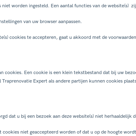
s niet worden ingesteld. Een aantal functies van de website(s) zi
Open trap
Spiltrap
n trap
met
Een open trap is een trap
zonder
Een spiltrap,
nstellingen van uw browser aanpassen.
 kan gevestigd
stootborden
(de vertical
genoemd, is e
eld twee
kopstukken tussen de treden). In
een centraal
te(s) cookies te accepteren, gaat u akkoord met de voorwaarde
‘open’ zijn
de regel betreft dit een houten
Een spiltrap 
d op de foto.
trap.
vorm van een
helix.
an cookies. Een cookie is een klein tekstbestand dat bij uw be
 Traprenovatie Expert als andere partijen kunnen cookies plaat
d dat u bij een bezoek aan deze website(s) niet herhaaldelijk d
cookies niet geaccepteerd worden of dat u op de hoogte wordt 