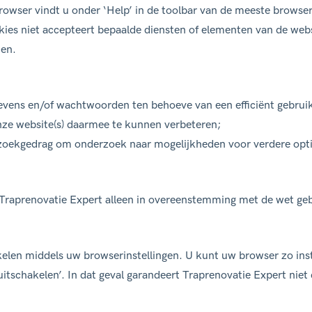
browser vindt u onder ‘Help’ in de toolbar van de meeste browse
okies niet accepteert bepaalde diensten of elementen van de web
ten.
evens en/of wachtwoorden ten behoeve van een efficiënt gebruik
nze website(s) daarmee te kunnen verbeteren;
ezoekgedrag om onderzoek naar mogelijkheden voor verdere opt
raprenovatie Expert alleen in overeenstemming met de wet gebr
len middels uw browserinstellingen. U kunt uw browser zo inste
itschakelen’. In dat geval garandeert Traprenovatie Expert niet d