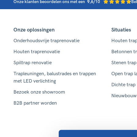
Onze klanten beoordelen ons met een
9,6
/10
Be
Onze oplossingen
Situaties
Onderhoudsvrije traprenovatie
Houten trap
Houten traprenovatie
Betonnen tr
Spiltrap renovatie
Stenen trap
Trapleuningen, balustrades en trappen
Open trap l
met LED verlichting
Dichte trap
Bezoek onze showroom
Nieuwbouw 
B2B partner worden