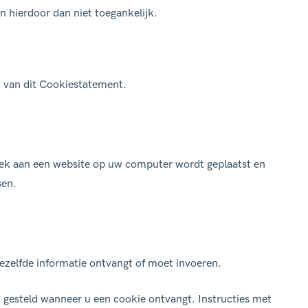
jn hierdoor dan niet toegankelijk.
 ook vaak wenteltrap
en trap die
rondom
 punt omhoog draait
.
n van dit Cookiestatement.
heeft daardoor de
 kurkentrekker of
zoek aan een website op uw computer wordt geplaatst en
sen.
ezelfde informatie ontvangt of moet invoeren.
gesteld wanneer u een cookie ontvangt. Instructies met