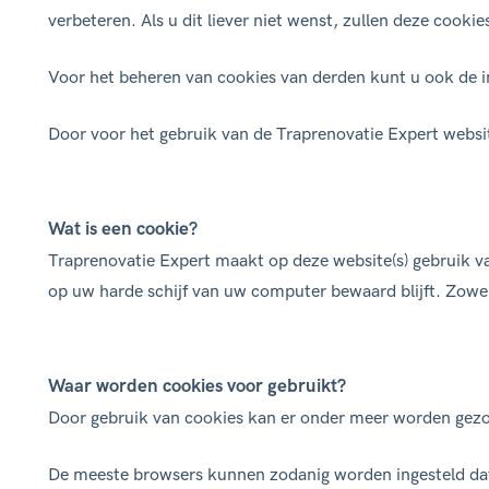
verbeteren. Als u dit liever niet wenst, zullen deze cookie
Dichte trap
Een dichte trap is ee
Voor het beheren van cookies van derden kunt u ook de i
stootborden
. De trap
zijn tussen bijvoorbe
Door voor het gebruik van de Traprenovatie Expert websi
muren, maar kan ook 
zoals in het voorbeel
Wat is een cookie?
Traprenovatie Expert maakt op deze website(s) gebruik v
op uw harde schijf van uw computer bewaard blijft. Zowel
Waar worden cookies voor gebruikt?
Door gebruik van cookies kan er onder meer worden gezorg
De meeste browsers kunnen zodanig worden ingesteld dat 